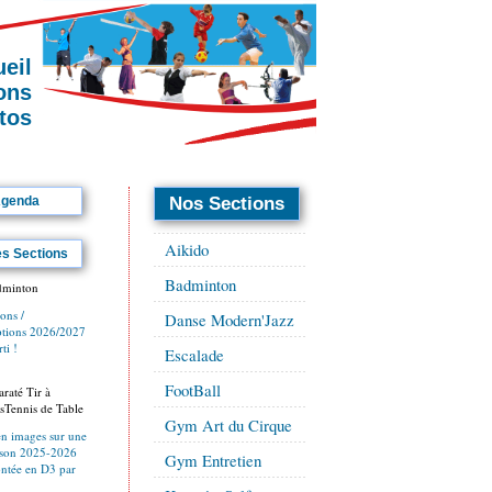
eil
ions
tos
genda
Nos Sections
Aikido
es Sections
Badminton
dminton
ions /
Danse Modern'Jazz
iptions 2026/2027
ti !
Escalade
FootBall
raté Tir à
sTennis de Table
Gym Art du Cirque
en images sur une
aison 2025-2026
Gym Entretien
ntée en D3 par