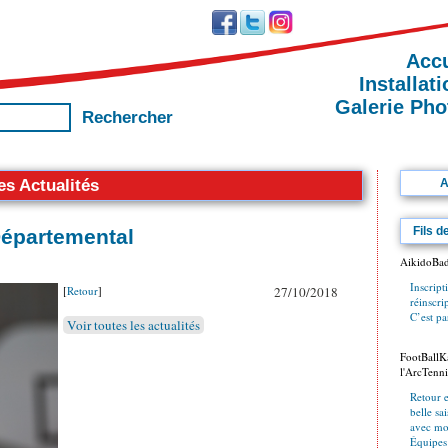
Accu
Installat
Galerie Pho
es Actualités
A
Fils d
 Départemental
AikidoBa
Inscript
[
Retour
]
27/10/2018
réinscr
C’est par
Voir toutes les actualités
FootBallKa
l'ArcTenni
Retour 
belle s
avec mo
Équipes