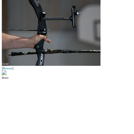
[
Retour
]
liens: