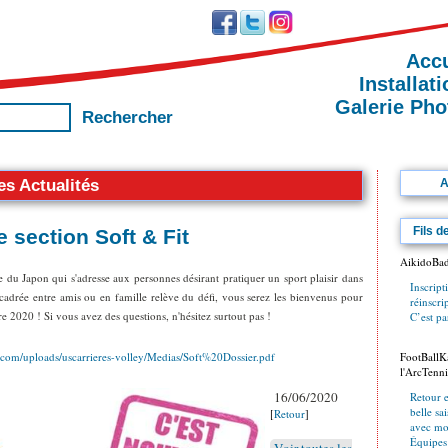
Accu
Installat
Galerie Pho
es Actualités
A
Fils d
e section Soft & Fit
AikidoBa
 Japon qui s'adresse aux personnes désirant pratiquer un sport plaisir dans
Inscript
encadrée entre amis ou en famille relève du défi, vous serez les bienvenus pour
réinscr
e 2020 ! Si vous avez des questions, n'hésitez surtout pas !
C’est par
eo.com/uploads/uscarrieres-volley/Medias/Soft%20Dossier.pdf
FootBallKa
l'ArcTenni
16/06/2020
Retour 
belle s
[
Retour
]
avec mo
Équipes
Voir toutes les