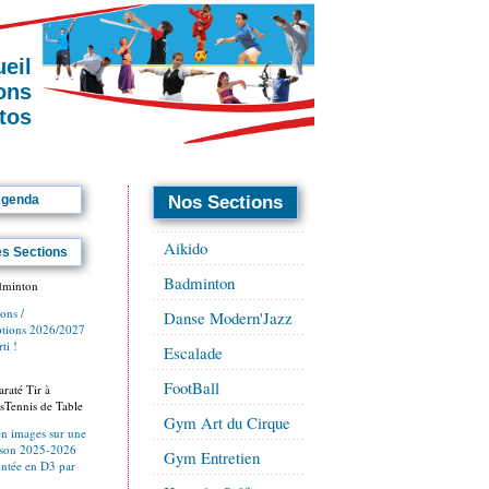
eil
ions
tos
genda
Nos Sections
Aikido
es Sections
Badminton
dminton
ions /
Danse Modern'Jazz
iptions 2026/2027
ti !
Escalade
FootBall
raté Tir à
sTennis de Table
Gym Art du Cirque
en images sur une
aison 2025-2026
Gym Entretien
ntée en D3 par