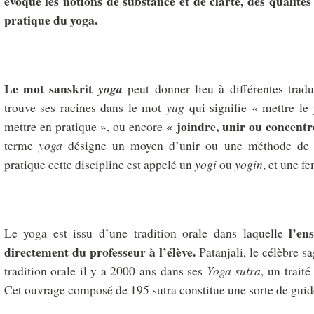
évoque les notions de substance et de clarté, des qualités
pratique du yoga.
Le mot sanskrit
yoga
peut donner lieu à différentes traduc
trouve ses racines dans le mot
yug
qui signifie « mettre le j
« joindre, unir ou concentr
mettre en pratique », ou encore
terme
yoga
désigne un moyen d’unir ou une méthode de 
pratique cette discipline est appelé un
yogi
ou
yogin
, et une 
l’ens
Le yoga est issu d’une tradition orale dans laquelle
directement du professeur à l’élève.
Patanjali, le célèbre sa
tradition orale il y a 2000 ans dans ses
Yoga s
ū
tra
, un trait
Cet ouvrage composé de 195 sūtra constitue une sorte de guid