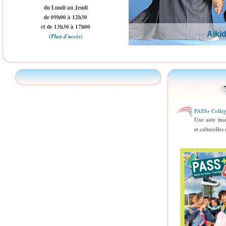
du Lundi au Jeudi
de 09h00 à 12h30
et de 13h30 à 17h00
Aiki
(Plan d'accès)
PASS+ Collég
Fermeture Sec
Une aide fina
DU 24 JUIL
et culturelles