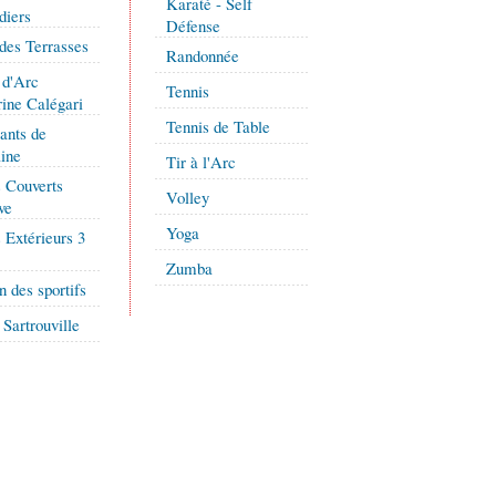
Karaté - Self
iers
Défense
des Terrasses
Randonnée
 d'Arc
Tennis
ine Calégari
Tennis de Table
ants de
ine
Tir à l'Arc
 Couverts
Volley
ve
Yoga
 Extérieurs 3
Zumba
 des sportifs
Sartrouville