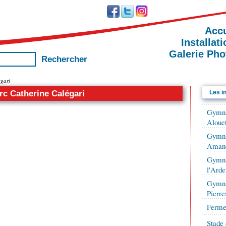
Accu
Installat
Galerie Pho
égari
rc Catherine Calégari
Les in
Gymna
Alouet
Gymna
Amand
Gymna
l'Arde
Gymna
Pierre
Ferme
Stade 