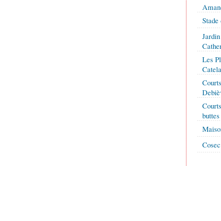
Amand
Stade 
Jardin
Cather
Les Pl
Catela
Courts
Debiè
Courts
buttes
Maison
Cosec 