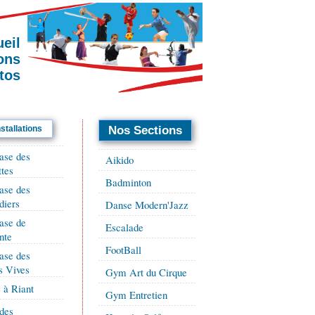
eil
ions
tos
stallations
Nos Sections
se des
Aikido
tes
Badminton
se des
iers
Danse Modern'Jazz
se de
Escalade
nte
FootBall
se des
s Vives
Gym Art du Cirque
 à Riant
Gym Entretien
des